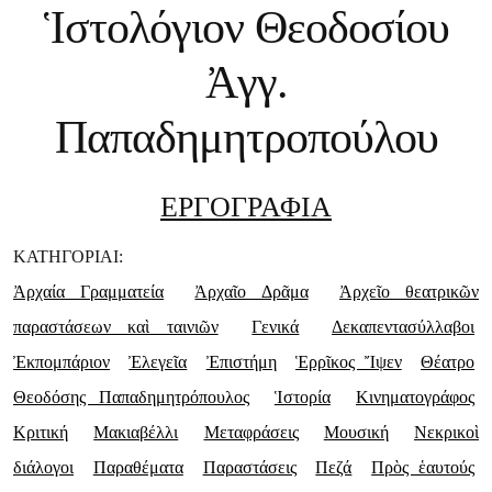
Ἱστολόγιον Θεοδοσίου
Ἀγγ.
Παπαδημητροπούλου
ΕΡΓΟΓΡΑΦΙΑ
ΚΑΤΗΓΟΡΙΑΙ:
Ἀρχαία Γραμματεία
Ἀρχαῖο Δρᾶμα
Ἀρχεῖο θεατρικῶν
παραστάσεων καὶ ταινιῶν
Γενικά
Δεκαπεντασύλλαβοι
Ἐκπομπάριον
Ἐλεγεῖα
Ἐπιστήμη
Ἑρρῖκος Ἴψεν
Θέατρο
Θεοδόσης Παπαδημητρόπουλος
Ἱστορία
Κινηματογράφος
Κριτική
Μακιαβέλλι
Μεταφράσεις
Μουσική
Νεκρικοὶ
διάλογοι
Παραθέματα
Παραστάσεις
Πεζά
Πρὸς ἑαυτούς