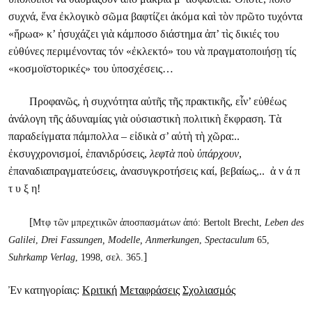
συχνά, ἕνα ἐκλογικὸ σῶμα βαφτίζει ἀκόμα καὶ τὸν πρῶτο τυχόντα
«ἥρωα» κ’ ἡσυχάζει γιὰ κάμποσο διάστημα ἀπ’ τὶς δικιές του
εὐθύνες περιμένοντας τόν «ἐκλεκτό» του νὰ πραγματοποιήσῃ τίς
«κοσμοϊστορικές» του ὑποσχέσεις…
Προφανῶς, ἡ συχνότητα αὐτῆς τῆς πρακτικῆς, εἶν’ εὐθέως
ἀνάλογη τῆς ἀδυναμίας γιὰ οὐσιαστικὴ πολιτικὴ ἔκφραση. Τὰ
παραδείγματα πάμπολλα – εἰδικὰ σ’ αὐτὴ τὴ χῶρα:..
ἐκσυγχρονισμοί, ἐπανιδρύσεις,
λεφτὰ
ποὺ
ὑπάρχουν
,
ἐπαναδιαπραγματεύσεις, ἀνασυγκροτήσεις καί, βεβαίως,.. ἀ ν ά π
τ υ ξ η!
[
Μτφ τῶν μπρεχτικῶν ἀποσπασμάτων ἀπό: Bertolt Brecht,
Leben des
Galilei
,
Drei Fassungen, Modelle, Anmerkungen
,
Spectaculum
65,
]
Suhrkamp Verlag
, 1998, σελ. 365.
Ἐν κατηγορίαις:
Κριτική
Μεταφράσεις
Σχολιασμός