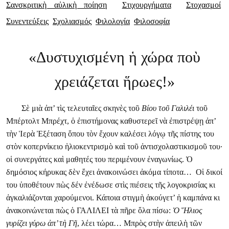
Σανσκριτικὴ αὐλικὴ ποίηση
Στιχουργήματα
Στοχασμοί
Συνεντεύξεις
Σχολιασμός
Φιλολογία
Φιλοσοφία
«Δυστυχισμένη ἡ χώρα ποὺ
χρειάζεται ἥρωες!»
Σὲ μιὰ ἀπ’ τὶς τελευταῖες σκηνὲς τοῦ
Βίου τοῦ Γαλιλέι
τοῦ
Μπέρτολτ Μπρέχτ, ὁ ἐπιστήμονας καθυστερεῖ νὰ ἐπιστρέψῃ ἀπ’
τὴν Ἱερὰ Ἐξέταση ὅπου τὸν ἔχουν καλέσει λόγῳ τῆς πίστης του
στὸν κοπερνίκειο ἡλιοκεντρισμὸ καὶ τοῦ ἀντισχολαστικισμοῦ του·
οἱ συνεργάτες καὶ μαθητές του περιμένουν ἐναγωνίως. Ὁ
δημόσιος κήρυκας δὲν ἔχει ἀνακοινώσει ἀκόμα τίποτα… Οἱ δικοί
του ὑποθέτουν πὼς δέν ἐνέδωσε στὶς πιέσεις τῆς λογοκρισίας κι
ἀγκαλιάζονται χαρούμενοι. Κάποια στιγμὴ ἀκούγετ’ ἡ καμπάνα κι
ἀνακοινώνεται πὼς ὁ ΓΑΛΙΛΕΙ τὰ πῆρε ὅλα πίσω:
Ὁ Ἥλιος
γυρίζει γύρω ἀπ’ τὴ Γῆ
, λέει τώρα… Μπρὸς στὴν ἀπειλὴ τῶν