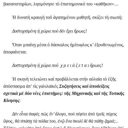
βασανιστηρίων, λησμόνησε τὸ ἐπιστημονικό του «καθῆκον»…
Ἡ δυνατὴ κραυγὴ τοῦ ἀγαπημένου μαθητῆ, σκίζει τὴ σιωπή:
Δυστυχισμένη ἡ χώρα ποὺ δέν ἔχει ἥρωες!
Ὅταν μπαίνῃ μέσα ὁ δάσκαλος ἡμίτυφλος κ’ ἐξουθενωμένος,
ἀποφαίνεται:
Δυστυχισμένη ἡ χώρα ποὺ χ ρ ε ι ά ζ ε τ α ι ἥρωες!
Ἡ σκηνὴ τελειώνει καὶ προβάλλεται στὴν αὐλαία τὸ ἑξῆς
ἀπόσπασμα ἀπ’ τὶς γαλιλαϊκὲς
Συζητήσεις καὶ ἀποδείξεις
σχετικὰ μὲ δύο νέες ἐπιστῆμες: τῆς Μηχανικῆς καὶ τῆς Τοπικῆς
Κίνησης
:
Δέν εἶναι σαφὲς πὼς ἕν’ ἄλογο, ποὺ πέφτει ἀπὸ τρεῖς πύχεις
ὕψος, θὰ σπάσῃ τὰ πόδια του, ἐνῷ ἕνα σκυλὶ δὲ θὰ πάθῃ ζημιά;..