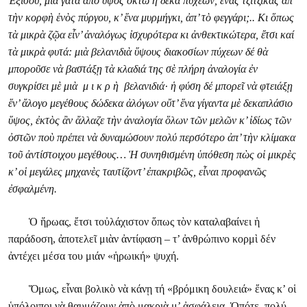
Ἐξίσου, μιὰ γάτα ἀπὸ ὕψος ὀκτὼ ἢ δέκα πύχεων, ἕνας τζίτζικας ἀπ’
τὴν κορφὴ ἑνὸς πύργου, κ’ ἕνα μυρμήγκι, ἀπ’ τὸ φεγγάρι;.. Κι ὅπως
τὰ μικρὰ ζῷα εἶν’ ἀναλόγως ἰσχυρότερα κι ἀνθεκτικώτερα, ἔτσι καί
τὰ μικρὰ φυτά: μιὰ βελανιδιὰ ὕψους διακοσίων πύχεων δέ θὰ
μποροῦσε νὰ βαστάξῃ τὰ κλαδιά της σὲ πλήρη ἀναλογία ἐν
συγκρίσει μὲ μιὰ μ ι κ ρ ὴ βελανιδιά· ἡ φύση δέ μπορεῖ νὰ φτειάξῃ
ἕν’ ἄλογο μεγέθους δώδεκα ἀλόγων οὔτ’ ἕνα γίγαντα μὲ δεκαπλάσιο
ὕψος, ἐκτὸς ἂν ἄλλαζε τὴν ἀναλογία ὅλων τῶν μελῶν κ’ ἰδίως τῶν
ὀστῶν ποὺ πρέπει νὰ δυναμώσουν πολύ περσότερο ἀπ’ τὴν κλίμακα
τοῦ ἀντίστοιχου μεγέθους… Ἡ συνηθισμένη ὑπόθεση πὼς οἱ μικρὲς
κ’ οἱ μεγάλες μηχανὲς ταυτίζοντ’ ἐπακριβῶς, εἶναι προφανῶς
ἐσφαλμένη.
Ὁ ἥρωας, ἔτσι τοὐλάχιστον ὅπως τὸν καταλαβαίνει ἡ
παράδοση, ἀποτελεῖ μιὰν ἀντίφαση – τ’ ἀνθρώπινο κορμὶ δέν
ἀντέχει μέσα του μιάν «ἡρωική» ψυχή.
Ὅμως, εἶναι βολικὸ νὰ κάνῃ τή «βρόμικη δουλειά» ἕνας κ’ οἱ
ὑπόλοιποι νὰ θαυμάζουν ἀπὸ μακριὰ μ’ ἀσφάλεια. Ὁπότε, πολύ