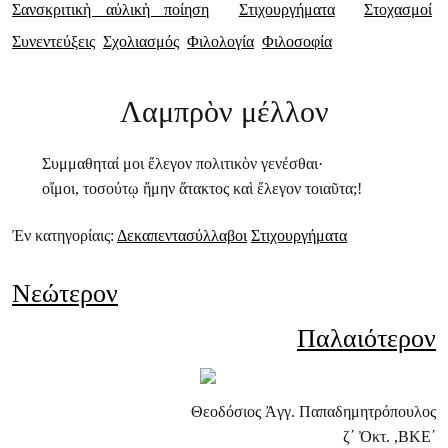
Σανσκριτικὴ αὐλικὴ ποίηση
Στιχουργήματα
Στοχασμοί
Συνεντεύξεις
Σχολιασμός
Φιλολογία
Φιλοσοφία
Λαμπρὸν μέλλον
Συμμαθηταί μοι ἔλεγον πολιτικὸν γενέσθαι·
οἴμοι, τοσούτῳ ἤμην ἄτακτος καὶ ἔλεγον τοιαῦτα;!
Ἐν κατηγορίαις:
Δεκαπεντασύλλαβοι
Στιχουργήματα
Νεώτερον
Παλαιότερον
Θεοδόσιος Ἀγγ. Παπαδημητρόπουλος
ζ΄ Ὀκτ. ,ΒΚΕ΄