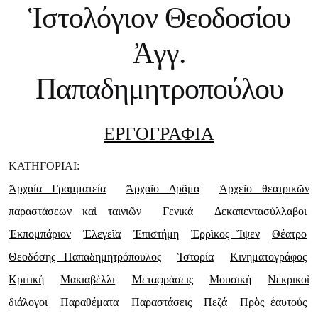
Ἱστολόγιον Θεοδοσίου
Ἀγγ.
Παπαδημητροπούλου
ΕΡΓΟΓΡΑΦΙΑ
ΚΑΤΗΓΟΡΙΑΙ:
Ἀρχαία Γραμματεία
Ἀρχαῖο Δρᾶμα
Ἀρχεῖο θεατρικῶν
παραστάσεων καὶ ταινιῶν
Γενικά
Δεκαπεντασύλλαβοι
Ἐκπομπάριον
Ἐλεγεῖα
Ἐπιστήμη
Ἑρρῖκος Ἴψεν
Θέατρο
Θεοδόσης Παπαδημητρόπουλος
Ἱστορία
Κινηματογράφος
Κριτική
Μακιαβέλλι
Μεταφράσεις
Μουσική
Νεκρικοὶ
διάλογοι
Παραθέματα
Παραστάσεις
Πεζά
Πρὸς ἑαυτούς