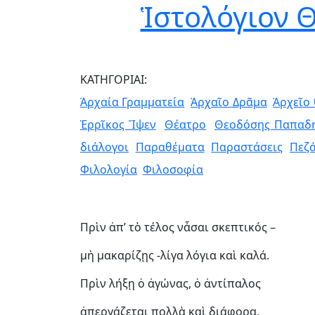
Ἱστολόγιον 
ΚΑΤΗΓΟΡΙΑΙ:
Ἀρχαία Γραμματεία
Ἀρχαῖο Δρᾶμα
Ἀρχεῖο
Ἑρρῖκος Ἴψεν
Θέατρο
Θεοδόσης Παπαδ
διάλογοι
Παραθέματα
Παραστάσεις
Πεζ
Φιλολογία
Φιλοσοφία
Πρὶν ἀπ’ τὸ τέλος νἆσαι σκεπτικός –
μὴ μακαρίζῃς -λίγα λόγια καὶ καλά.
Πρὶν λήξῃ ὁ ἀγώνας, ὁ ἀντίπαλος
ἀπεργάζεται πολλὰ καὶ διάφορα.