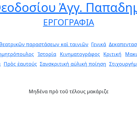
Θεοδοσίου Ἀγγ. Παπαδ
ΕΡΓΟΓΡΑΦΙΑ
 θεατρικῶν παραστάσεων καὶ ταινιῶν
Γενικά
Δεκαπεντασ
ημητρόπουλος
Ἱστορία
Κινηματογράφος
Κριτική
Μακι
ά
Πρὸς ἑαυτούς
Σανσκριτικὴ αὐλικὴ ποίηση
Στιχουργήμ
Μηδένα πρὸ τοῦ τέλους μακάριζε