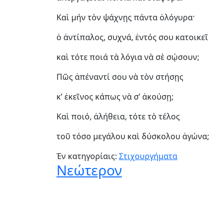
Καὶ μήν τὸν ψάχνῃς πάντα ὁλόγυρα·
ὁ ἀντίπαλος, συχνά, ἐντός σου κατοικεῖ
καὶ τότε ποιά τὰ λόγια νὰ σὲ σῴσουν;
Πῶς ἀπέναντί σου νὰ τὸν στήσῃς
κ’ ἐκεῖνος κάπως νὰ σ’ ἀκούσῃ;
Καὶ ποιό, ἀλήθεια, τότε τὸ τέλος
τοῦ τόσο μεγάλου καὶ δύσκολου ἀγώνα;
Ἐν κατηγορίαις:
Στιχουργήματα
Νεώτερον