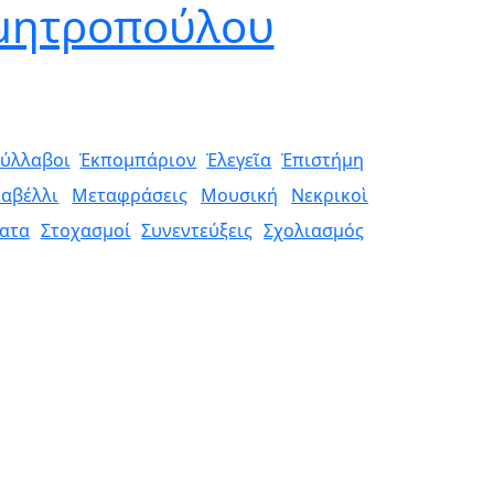
ημητροπούλου
ύλλαβοι
Ἐκπομπάριον
Ἐλεγεῖα
Ἐπιστήμη
αβέλλι
Μεταφράσεις
Μουσική
Νεκρικοὶ
ατα
Στοχασμοί
Συνεντεύξεις
Σχολιασμός