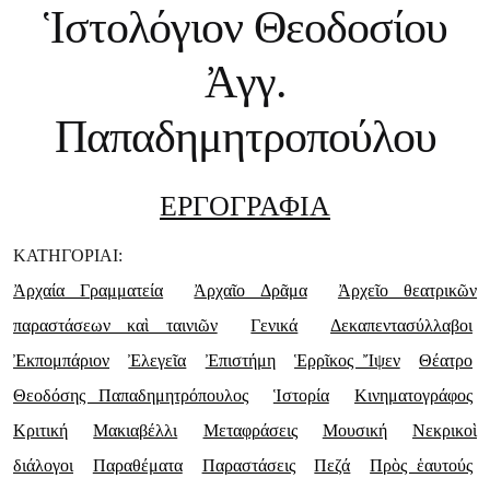
Ἱστολόγιον Θεοδοσίου
Ἀγγ.
Παπαδημητροπούλου
ΕΡΓΟΓΡΑΦΙΑ
ΚΑΤΗΓΟΡΙΑΙ:
Ἀρχαία Γραμματεία
Ἀρχαῖο Δρᾶμα
Ἀρχεῖο θεατρικῶν
παραστάσεων καὶ ταινιῶν
Γενικά
Δεκαπεντασύλλαβοι
Ἐκπομπάριον
Ἐλεγεῖα
Ἐπιστήμη
Ἑρρῖκος Ἴψεν
Θέατρο
Θεοδόσης Παπαδημητρόπουλος
Ἱστορία
Κινηματογράφος
Κριτική
Μακιαβέλλι
Μεταφράσεις
Μουσική
Νεκρικοὶ
διάλογοι
Παραθέματα
Παραστάσεις
Πεζά
Πρὸς ἑαυτούς