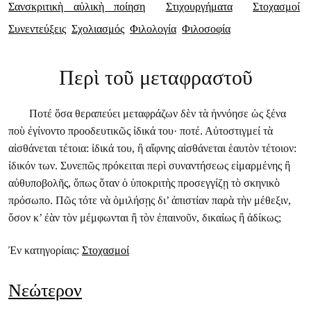
Σανσκριτικὴ αὐλικὴ ποίηση
Στιχουργήματα
Στοχασμοί
Συνεντεύξεις
Σχολιασμός
Φιλολογία
Φιλοσοφία
Περὶ τοῦ μεταφραστοῦ
Ποτέ ὅσα θεραπεύει μεταφράζων δὲν τὰ ἠννόησε ὡς ξένα
ποὺ ἐγίνοντο προοδευτικῶς ἰδικά του· ποτέ. Αὐτοστιγμεί τὰ
αἰσθάνεται τέτοια: ἰδικά του, ἢ αἴφνης αἰσθάνεται ἑαυτὸν τέτοιον:
ἰδικόν των. Συνεπῶς πρόκειται περὶ συναντήσεως εἰμαρμένης ἢ
αὐθυποβολῆς, ὅπως ὅταν ὁ ὑποκριτὴς προσεγγίζῃ τὸ σκηνικὸ
πρόσωπο. Πῶς τότε νὰ ὁμιλήσῃς δι’ ἀπιστίαν παρὰ τὴν μέθεξιν,
ὅσον κ’ ἐὰν τὸν μέμφωνται ἢ τὸν ἐπαινοῦν, δικαίως ἢ ἀδίκως;
Ἐν κατηγορίαις:
Στοχασμοί
Νεώτερον