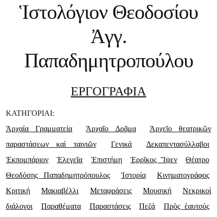
Ἱστολόγιον Θεοδοσίου
Ἀγγ.
Παπαδημητροπούλου
ΕΡΓΟΓΡΑΦΙΑ
ΚΑΤΗΓΟΡΙΑΙ:
Ἀρχαία Γραμματεία
Ἀρχαῖο Δρᾶμα
Ἀρχεῖο θεατρικῶν
παραστάσεων καὶ ταινιῶν
Γενικά
Δεκαπεντασύλλαβοι
Ἐκπομπάριον
Ἐλεγεῖα
Ἐπιστήμη
Ἑρρῖκος Ἴψεν
Θέατρο
Θεοδόσης Παπαδημητρόπουλος
Ἱστορία
Κινηματογράφος
Κριτική
Μακιαβέλλι
Μεταφράσεις
Μουσική
Νεκρικοὶ
διάλογοι
Παραθέματα
Παραστάσεις
Πεζά
Πρὸς ἑαυτούς