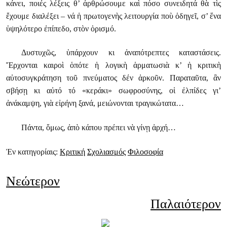
κάνει, ποιές λέξεις θ’ ἀρθρώσουμε καὶ πόσο συνειδητά θὰ τὶς
ἔχουμε διαλέξει – νά ἡ πρωτογενὴς λειτουργία ποὺ ὁδηγεῖ, σ’ ἕνα
ὑψηλότερο ἐπίπεδο, στὸν ὁρισμό.
Δυστυχῶς, ὑπάρχουν κι ἀναπότρεπτες καταστάσεις.
Ἔρχονται καιροὶ ὁπότε ἡ λογικὴ ἁρματωσιὰ κ’ ἡ κριτικὴ
αὐτοσυγκράτηση τοῦ πνεύματος δέν ἀρκοῦν. Παραταῦτα, ἂν
σβήσῃ κι αὐτό τό «κεράκι» σωφροσύνης, οἱ ἐλπίδες γι’
ἀνάκαμψη, γιὰ εἰρήνη ξανά, μειώνονται τραγικώτατα…
Πάντα, ὅμως, ἀπὸ κάπου πρέπει νὰ γίνῃ ἀρχή…
Ἐν κατηγορίαις:
Κριτική
Σχολιασμός
Φιλοσοφία
Νεώτερον
Παλαιότερον