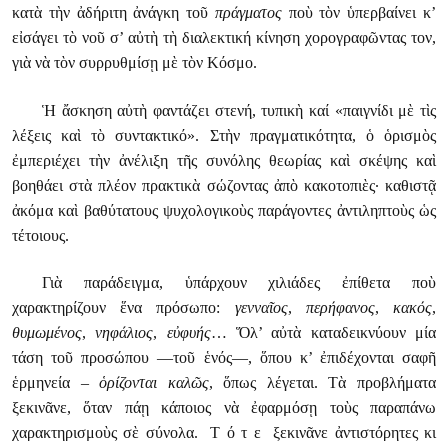
κατὰ τὴν ἀδήριτη ἀνάγκη τοῦ
πράγματος
ποὺ τὸν ὑπερβαίνει κ’
εἰσάγει τὸ νοῦ σ’ αὐτὴ τὴ διαλεκτική κίνηση χορογραφῶντας τον,
γιὰ νὰ τὸν συρρυθμίσῃ μὲ τὸν Κόσμο.
Ἡ ἄσκηση αὐτὴ φαντάζει στενή, τυπικὴ καί «παιγνίδι μὲ τὶς
λέξεις καὶ τὸ συντακτικό». Στὴν πραγματικότητα, ὁ ὁρισμὸς
ἐμπεριέχει τὴν ἀνέλιξη τῆς συνόλης θεωρίας καὶ σκέψης καὶ
βοηθάει στὰ πλέον πρακτικὰ σώζοντας ἀπὸ κακοτοπιὲς· καθιστᾷ
ἀκόμα καὶ βαθύτατους ψυχολογικοὺς παράγοντες ἀντιληπτοὺς ὡς
τέτοιους.
Γιὰ παράδειγμα, ὑπάρχουν χιλιάδες ἐπίθετα ποὺ
χαρακτηρίζουν ἕνα πρόσωπο:
γενναῖος
,
περήφανος
,
κακός
,
θυμωμένος
,
νηφάλιος
,
εὐφυής
… Ὅλ’ αὐτὰ καταδεικνύουν μία
τάση τοῦ προσώπου —τοῦ ἑνός—, ὅπου κ’ ἐπιδέχονται σαφῆ
ἑρμηνεία –
ὁρίζονται καλῶς
, ὅπως λέγεται. Τὰ προβλήματα
ξεκινᾶνε, ὅταν πάῃ κάποιος νὰ ἐφαρμόσῃ τοὺς παραπάνω
χαρακτηρισμοὺς σὲ σύνολα. Τ ό τ ε ξεκινᾶνε ἀντιστόρητες κι