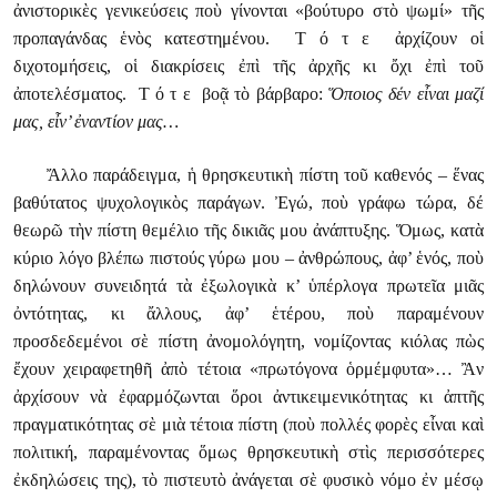
ἀνιστορικὲς γενικεύσεις ποὺ γίνονται «βούτυρο στὸ ψωμί» τῆς
προπαγάνδας ἑνὸς κατεστημένου. Τ ό τ ε ἀρχίζουν οἱ
διχοτομήσεις, οἱ διακρίσεις ἐπὶ τῆς ἀρχῆς κι ὄχι ἐπὶ τοῦ
ἀποτελέσματος. Τ ό τ ε βοᾷ τὸ βάρβαρο:
Ὅποιος δέν εἶναι μαζί
μας, εἶν’ ἐναντίον μας…
Ἄλλο παράδειγμα, ἡ θρησκευτικὴ πίστη τοῦ καθενός – ἕνας
βαθύτατος ψυχολογικὸς παράγων. Ἐγώ, ποὺ γράφω τώρα, δέ
θεωρῶ τὴν πίστη θεμέλιο τῆς δικιᾶς μου ἀνάπτυξης. Ὅμως, κατὰ
κύριο λόγο βλέπω πιστούς γύρω μου – ἀνθρώπους, ἀφ’ ἑνός, ποὺ
δηλώνουν συνειδητά τὰ ἐξωλογικὰ κ’ ὑπέρλογα πρωτεῖα μιᾶς
ὀντότητας, κι ἄλλους, ἀφ’ ἑτέρου, ποὺ παραμένουν
προσδεδεμένοι σὲ πίστη ἀνομολόγητη, νομίζοντας κιόλας πὼς
ἔχουν χειραφετηθῆ ἀπὸ τέτοια «πρωτόγονα ὁρμέμφυτα»… Ἂν
ἀρχίσουν νὰ ἐφαρμόζωνται ὅροι ἀντικειμενικότητας κι ἀπτῆς
πραγματικότητας σὲ μιὰ τέτοια πίστη (ποὺ πολλές φορὲς εἶναι καὶ
πολιτική, παραμένοντας ὅμως θρησκευτικὴ στὶς περισσότερες
ἐκδηλώσεις της), τὸ πιστευτὸ ἀνάγεται σὲ φυσικὸ νόμο ἐν μέσῳ