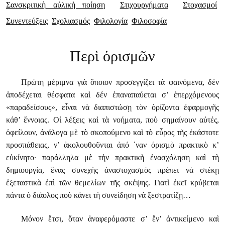
Σανσκριτικὴ αὐλικὴ ποίηση
Στιχουργήματα
Στοχασμοί
Συνεντεύξεις
Σχολιασμός
Φιλολογία
Φιλοσοφία
Περὶ ὁρισμῶν
Πρώτη μέριμνα γιὰ ὅποιον προσεγγίζει τὰ φαινόμενα, δέν
ἀποδέχεται θέσφατα καὶ δέν ἐπαναπαύεται σ’ ἐπερχόμενους
«παραδείσους», εἶναι νὰ διαπιστώσῃ τὸν ὁρίζοντα ἐφαρμογῆς
κάθ’ ἔννοιας. Οἱ λέξεις καὶ τὰ νοήματα, ποὺ σημαίνουν αὐτές,
ὀφείλουν, ἀνάλογα μὲ τὸ σκοπούμενο καὶ τὸ εὖρος τῆς ἑκάστοτε
προσπάθειας, ν’ ἀκολουθοῦνται ἀπό ΄ναν ὁρισμὸ πρακτικὸ κ’
εὐκίνητο· παράλληλα μὲ τὴν πρακτικὴ ἐνασχόληση καὶ τὴ
δημιουργία, ἕνας συνεχὴς ἀναστοχασμὸς πρέπει νὰ στέκῃ
ἐξεταστικὰ ἐπὶ τῶν θεμελίων τῆς σκέψης. Γιατὶ ἐκεῖ κρύβεται
πάντα ὁ διάολος ποὺ κάνει τὴ συνείδηση νὰ ξεστρατίζῃ…
Μόνον ἔτσι, ὅταν ἀναφερόμαστε σ’ ἕν’ ἀντικείμενο καὶ