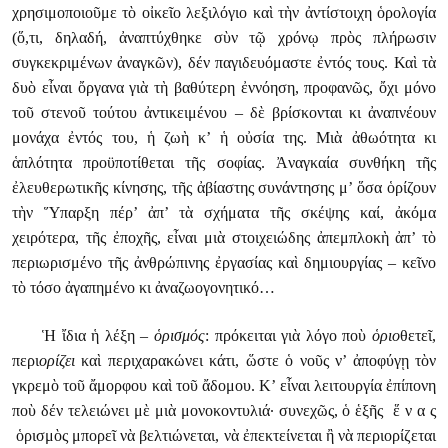
χρησιμοποιοῦμε τὸ οἰκεῖο λεξιλόγιο καὶ τὴν ἀντίστοιχη ὁρολογία
(ὅ,τι, δηλαδή, ἀναπτύχθηκε σὺν τῷ χρόνῳ πρὸς πλήρωσιν
συγκεκριμένων ἀναγκῶν), δέν παγιδευόμαστε ἐντός τους. Καὶ τὰ
δυὸ εἶναι ὄργανα γιὰ τὴ βαθύτερη ἐννόηση, προφανῶς, ὄχι μόνο
τοῦ στενοῦ τούτου ἀντικειμένου – δὲ βρίσκονται κι ἀναπνέουν
μονάχα ἐντός του, ἡ ζωὴ κ’ ἡ οὐσία της. Μιὰ ἀθωότητα κι
ἁπλότητα προϋποτίθεται τῆς σοφίας. Ἀναγκαία συνθήκη τῆς
ἐλευθερωτικῆς κίνησης, τῆς ἀβίαστης συνάντησης μ’ ὅσα ὁρίζουν
τὴν Ὕπαρξη πέρ’ ἀπ’ τὰ σχήματα τῆς σκέψης καί, ἀκόμα
χειρότερα, τῆς ἐποχῆς, εἶναι μιὰ στοιχειώδης ἀπεμπλοκὴ ἀπ’ τὸ
περιωρισμένο τῆς ἀνθρώπινης ἐργασίας καὶ δημιουργίας – κεῖνο
τὸ τόσο ἀγαπημένο κι ἀναζωογονητικό…
Ἡ ἴδια ἡ λέξη –
ὁρισμός
: πρόκειται γιὰ λόγο ποὺ
ὁριο
θετεῖ,
περι
ορίζει
καὶ περιχαρακώνει κάτι, ὥστε ὁ νοῦς ν’ ἀποφύγῃ τὸν
γκρεμὸ τοῦ ἄμορφου καὶ τοῦ ἄδομου. Κ’ εἶναι λειτουργία ἐπίπονη
ποὺ δέν τελειώνει μὲ μιὰ μονοκοντυλιά· συνεχῶς, ὁ ἑξῆς ἕ ν α ς
ὁρισμὸς μπορεῖ νὰ βελτιώνεται, νὰ ἐπεκτείνεται ἢ νὰ περιορίζεται