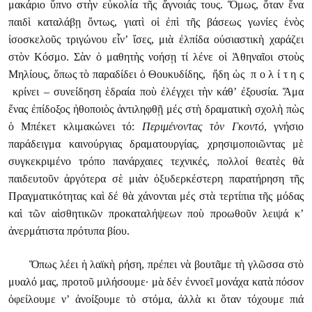
μακάριο ὕπνο στὴν εὐκολία τῆς ἄγνοιάς τους. Ὅμως, ὅταν ἕνα
παιδὶ καταλάβῃ ὄντως, γιατὶ οἱ ἐπὶ τῆς βάσεως γωνίες ἑνὸς
ἰσοσκελοῦς τριγώνου εἶν’ ἴσες, μιὰ ἐλπίδα οὐσιαστικὴ χαράζει
στὸν Κόσμο. Σὰν ὁ μαθητὴς νοήσῃ τί λένε οἱ Ἀθηναῖοι στοὺς
Μηλίους, ὅπως τὸ παραδίδει ὁ Θουκυδίδης, ἤδη ὡς π ο λ ί τ η ς
κρίνει – συνείδηση ἑδραία ποὺ ἐλέγχει τὴν κάθ’ ἐξουσία. Ἅμα
ἕνας ἐπίδοξος ἠθοποιὸς ἀντιληφθῇ μές στὴ δραματικὴ σχολὴ πὼς
ὁ Μπέκετ κλιμακώνει τό:
Περιμένοντας τὸν Γκοντό
, γνήσιο
παράδειγμα καινούργιας δραματουργίας, χρησιμοποιῶντας μὲ
συγκεκριμένο τρόπο πανάρχαιες τεχνικές, πολλοί θεατὲς θὰ
παιδευτοῦν ἀργότερα σὲ μιὰν ὀξυδερκέστερη παρατήρηση τῆς
Πραγματικότητας καὶ δέ θὰ χάνονται μές στὰ τερτίπια τῆς μόδας
καὶ τῶν αἰσθητικῶν προκαταλήψεων ποὺ προωθοῦν λειψά κ’
ἀνερμάτιστα πρότυπα βίου.
Ὅπως λέει ἡ λαϊκὴ ρήση, πρέπει νὰ βουτᾶμε τὴ γλῶσσα στὸ
μυαλό μας, προτοῦ μιλήσουμε· μὰ δέν ἐννοεῖ μονάχα κατὰ πόσον
ὀφείλουμε ν’ ἀνοίξουμε τὸ στόμα, ἀλλὰ κι ὅταν τόχουμε πιά