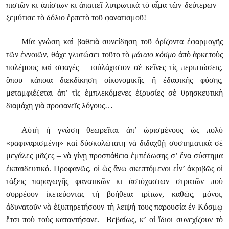
πιστῶν κι ἀπίστων κι ἀπαιτεῖ λυτρωτικὰ τὸ αἷμα τῶν δεύτερων –
ξεμύτισε τὸ δόλιο ἑρπετὸ τοῦ φανατισμοῦ!
Μία γνώση καὶ βαθειὰ συνείδηση τοῦ ὁρίζοντα ἐφαρμογῆς
τῶν ἐννοιῶν, θάχε γλυτώσει τοῦτο τὸ
μάταιο κόσμο
ἀπὸ ἀρκετοὺς
πολέμους καὶ σφαγές – τοὐλάχιστον σὲ κεῖνες τὶς περιπτώσεις,
ὅπου κάποια διεκδίκηση οἰκονομικῆς ἢ ἐδαφικῆς φύσης,
μεταμφιέζεται ἀπ’ τὶς ἑμπλεκόμενες ἐξουσίες σὲ θρησκευτικὴ
διαμάχη γιὰ προφανεῖς λόγους…
Αὐτὴ ἡ γνώση θεωρεῖται ἀπ’ ὡρισμένους ὡς πολύ
«ραφιναρισμένη» καὶ δύσκολώτατη νὰ διδαχθῇ συστηματικὰ σὲ
μεγάλες μᾶζες – νὰ γίνῃ προσπάθεια ἐμπέδωσης σ’ ἕνα σύστημα
ἐκπαιδευτικό. Προφανῶς, οἱ ὡς ἄνω σκεπτόμενοι εἶν’ ἀκριβῶς οἱ
τάξεις παραγωγῆς φανατικῶν κι ἀστόχαστων στρατῶν ποὺ
συρρέουν ἱκετεύοντας τὴ βοήθεια τρίτων, καθώς, μόνοι,
ἀδυνατοῦν νὰ ἐξυπηρετήσουν τὴ λειψή τους παρουσία ἐν Κόσμῳ
ἔτσι ποὺ τοὺς καταντήσανε. Βεβαίως, κ’ οἱ ἴδιοι συνεχίζουν τὸ