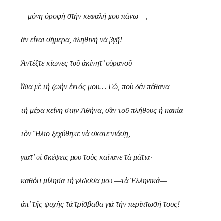
—μόνη ὀροφὴ στὴν κεφαλή μου πάνω—,
ἂν εἶναι σήμερα, ἀληθινή νὰ βγῇ!
Ἀντέξτε κίωνες τοῦ ἀκίνητ’ οὐρανοῦ –
ἴδια μὲ τὴ ζωὴν ἐντός μου… Γώ, ποὺ δέν πέθανα
τὴ μέρα κείνη στὴν Ἀθήνα, σὰν τοῦ πλήθους ἡ κακία
τὸν Ἥλιο ξεχύθηκε νὰ σκοτεινιάσῃ,
γιατ’ οἱ σκέψεις μου τοὺς καίγανε τὰ μάτια·
καθότι μίλησα τὴ γλῶσσα μου —τὰ Ἑλληνικά—
ἀπ’ τῆς ψυχῆς τὰ τρίσβαθα γιὰ τὴν περίπτωσή τους!