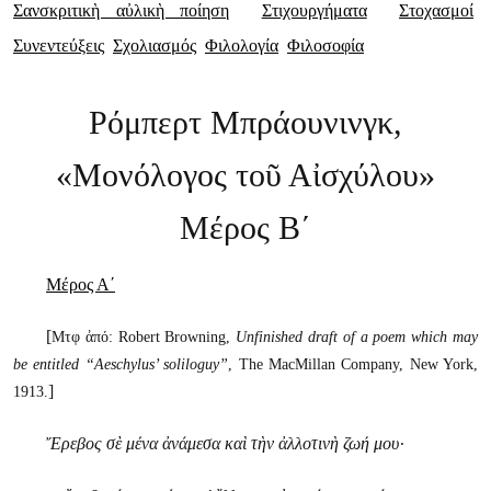
Σανσκριτικὴ αὐλικὴ ποίηση
Στιχουργήματα
Στοχασμοί
Συνεντεύξεις
Σχολιασμός
Φιλολογία
Φιλοσοφία
Ρόμπερτ Μπράουνινγκ,
«Μονόλογος τοῦ Αἰσχύλου»
Μέρος Β΄
Μέρος Α΄
[
Μτφ ἀπό: Robert Browning,
Unfinished draft of a poem which may
be entitled “Aeschylus’ soliloguy”
, The MacMillan Company, New York,
]
1913.
Ἔρεβος σὲ μένα ἀνάμεσα καὶ τὴν ἀλλοτινὴ ζωή μου·