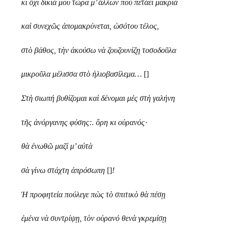
κι ὄχι δικιά μου τώρα μ’ ἄλλων ποὺ πετάει μακριά
καὶ συνεχῶς ἀπομακρύνεται, ὡσότου τέλος,
στὸ βάθος, τὴν ἀκούσω νὰ ζουζουνίζῃ τοσοδοῦλα
μικροῦλα μέλισσα στὸ ἡλιοβασίλεμα…
[]
Στὴ σιωπή βυθίζομαι καὶ δένομαι μές στὴ γαλήνη
τῆς ἀνόργανης φύσης:. ὄρη κι οὐρανός·
θὰ ἐνωθῶ μαζί μ’ αὐτὰ
σὰ γίνω στάχτη ἀπρόσωπη
[]
!
Ἡ προφητεία πούλεγε πὼς τὸ σπιτικὸ θὰ πέσῃ
ἐμένα νὰ συντρίψῃ, τὸν οὐρανό θενὰ γκρεμίσῃ