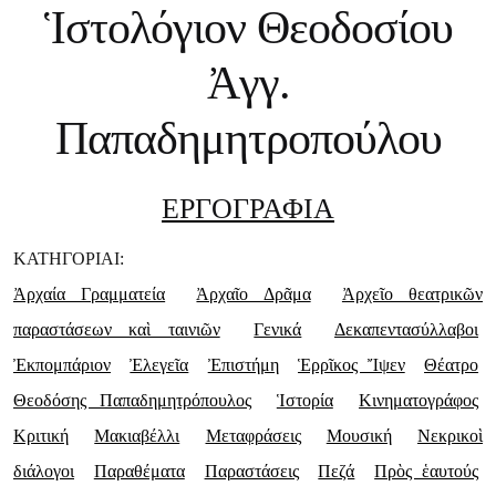
Ἱστολόγιον Θεοδοσίου
Ἀγγ.
Παπαδημητροπούλου
ΕΡΓΟΓΡΑΦΙΑ
ΚΑΤΗΓΟΡΙΑΙ:
Ἀρχαία Γραμματεία
Ἀρχαῖο Δρᾶμα
Ἀρχεῖο θεατρικῶν
παραστάσεων καὶ ταινιῶν
Γενικά
Δεκαπεντασύλλαβοι
Ἐκπομπάριον
Ἐλεγεῖα
Ἐπιστήμη
Ἑρρῖκος Ἴψεν
Θέατρο
Θεοδόσης Παπαδημητρόπουλος
Ἱστορία
Κινηματογράφος
Κριτική
Μακιαβέλλι
Μεταφράσεις
Μουσική
Νεκρικοὶ
διάλογοι
Παραθέματα
Παραστάσεις
Πεζά
Πρὸς ἑαυτούς