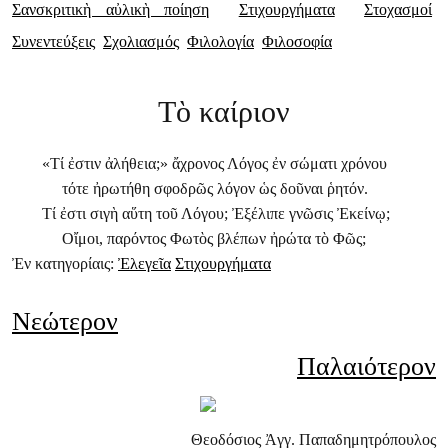
Σανσκριτικὴ αὐλικὴ ποίηση
Στιχουργήματα
Στοχασμοί
Συνεντεύξεις
Σχολιασμός
Φιλολογία
Φιλοσοφία
Τὸ καίριον
«Τί ἐστιν ἀλήθεια;» ἄχρονος Λόγος ἐν σώματι χρόνου
τότε ἠρωτήθη σφοδρῶς λόγον ὡς δοῦναι ῥητόν.
Τί ἐστι σιγὴ αὕτη τοῦ Λόγου; Ἐξέλιπε γνῶσις Ἐκείνῳ;
Οἴμοι, παρόντος Φωτὸς βλέπων ἠρώτα τὸ Φῶς;
Ἐν κατηγορίαις:
Ἐλεγεῖα
Στιχουργήματα
Νεώτερον
Παλαιότερον
Θεοδόσιος Ἀγγ. Παπαδημητρόπουλος