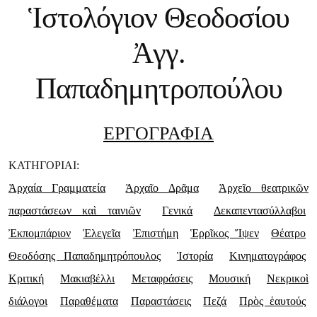
Ἱστολόγιον Θεοδοσίου
Ἀγγ.
Παπαδημητροπούλου
ΕΡΓΟΓΡΑΦΙΑ
ΚΑΤΗΓΟΡΙΑΙ:
Ἀρχαία Γραμματεία
Ἀρχαῖο Δρᾶμα
Ἀρχεῖο θεατρικῶν
παραστάσεων καὶ ταινιῶν
Γενικά
Δεκαπεντασύλλαβοι
Ἐκπομπάριον
Ἐλεγεῖα
Ἐπιστήμη
Ἑρρῖκος Ἴψεν
Θέατρο
Θεοδόσης Παπαδημητρόπουλος
Ἱστορία
Κινηματογράφος
Κριτική
Μακιαβέλλι
Μεταφράσεις
Μουσική
Νεκρικοὶ
διάλογοι
Παραθέματα
Παραστάσεις
Πεζά
Πρὸς ἑαυτούς