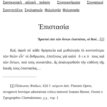
Σανσκριτικὴ αὐλικὴ ποίηση
Στιχουργήματα
Στοχασμοί
Συνεντεύξεις
Σχολιασμός
Φιλολογία
Φιλοσοφία
Ἐπιστασία
[1]
Ἄριστοί εἰσι τῶν ὄντων ἐπιστάται, οἱ θεοί…
Καί, ἀφοῦ σὲ κάθε θρησκεία καὶ μυθολογία τὸ κοντινότερο
τῶν θεῶν εἶν’ οἱ ἄνθρωποι, ἐπιτέλους γιὰ καλὸ δ ι κ ό τους καὶ
τῶν ὄντων, ποὺ τοὺς συναντᾶνε, ἂς ἀναλογισθοῦν τὴν εὐθύνη τῆς
δικιᾶς τους ἐπιστασίας…
[1]
Πλάτωνος
Φαίδων
, 62d 5· κείμενο ἀπό:
Platonis Opera
,
recognovit brevique adnotatione critica instruxit Ioannes Burnet, Oxonii e
Τypographeo Clarendoniano
, χ.χ., τομ. Ι.