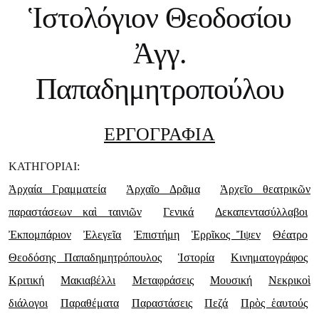
Ἱστολόγιον Θεοδοσίου
Ἀγγ.
Παπαδημητροπούλου
ΕΡΓΟΓΡΑΦΙΑ
ΚΑΤΗΓΟΡΙΑΙ:
Ἀρχαία Γραμματεία
Ἀρχαῖο Δρᾶμα
Ἀρχεῖο θεατρικῶν
παραστάσεων καὶ ταινιῶν
Γενικά
Δεκαπεντασύλλαβοι
Ἐκπομπάριον
Ἐλεγεῖα
Ἐπιστήμη
Ἑρρῖκος Ἴψεν
Θέατρο
Θεοδόσης Παπαδημητρόπουλος
Ἱστορία
Κινηματογράφος
Κριτική
Μακιαβέλλι
Μεταφράσεις
Μουσική
Νεκρικοὶ
διάλογοι
Παραθέματα
Παραστάσεις
Πεζά
Πρὸς ἑαυτούς