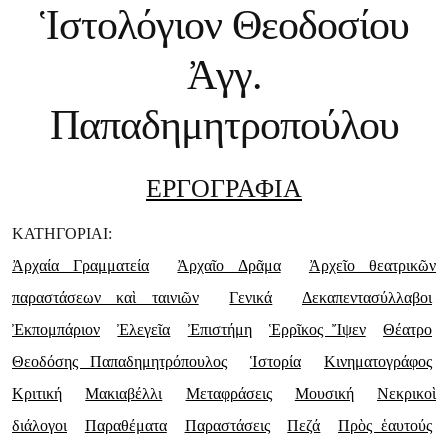
Ἱστολόγιον Θεοδοσίου
Ἀγγ.
Παπαδημητροπούλου
ΕΡΓΟΓΡΑΦΙΑ
ΚΑΤΗΓΟΡΙΑΙ:
Ἀρχαία Γραμματεία
Ἀρχαῖο Δρᾶμα
Ἀρχεῖο θεατρικῶν
παραστάσεων καὶ ταινιῶν
Γενικά
Δεκαπεντασύλλαβοι
Ἐκπομπάριον
Ἐλεγεῖα
Ἐπιστήμη
Ἑρρῖκος Ἴψεν
Θέατρο
Θεοδόσης Παπαδημητρόπουλος
Ἱστορία
Κινηματογράφος
Κριτική
Μακιαβέλλι
Μεταφράσεις
Μουσική
Νεκρικοὶ
διάλογοι
Παραθέματα
Παραστάσεις
Πεζά
Πρὸς ἑαυτούς