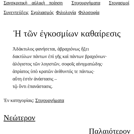
Σανσκριτικὴ αὐλικὴ ποίηση
Στιχουργήματα
Στοχασμοί
Συνεντεύξεις
Σχολιασμός
Φιλολογία
Φιλοσοφία
Ἡ τῶν ἐγκοσμίων καθαίρεσις
Ἀδάκτυλος φανήσεται, ἀβραχιόνως ἥξει
δακτύλων πάντων ἐπὶ γῆς καὶ πάντων βραχιόνων·
ἀλόγιστος τῶν λογιστῶν, σοφοῖς αἰνιγματώδης·
ἀπρίατος ὑπὸ κρατῶν ἀνίθυντός τε πάντως·
αὕτη ἐστὶν ἀνάστασις –
τῷ ὄντι ἐπανάστασις.
Ἐν κατηγορίαις:
Στιχουργήματα
Νεώτερον
Παλαιότερον