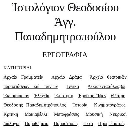
Ἱστολόγιον Θεοδοσίου
Ἀγγ.
Παπαδημητροπούλου
ΕΡΓΟΓΡΑΦΙΑ
ΚΑΤΗΓΟΡΙΑΙ:
Ἀρχαία Γραμματεία
Ἀρχαῖο Δρᾶμα
Ἀρχεῖο θεατρικῶν
παραστάσεων καὶ ταινιῶν
Γενικά
Δεκαπεντασύλλαβοι
Ἐκπομπάριον
Ἐλεγεῖα
Ἐπιστήμη
Ἑρρῖκος Ἴψεν
Θέατρο
Θεοδόσης Παπαδημητρόπουλος
Ἱστορία
Κινηματογράφος
Κριτική
Μακιαβέλλι
Μεταφράσεις
Μουσική
Νεκρικοὶ
διάλογοι
Παραθέματα
Παραστάσεις
Πεζά
Πρὸς ἑαυτούς