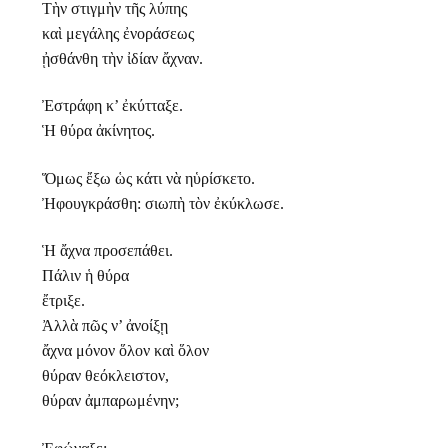
Τὴν στιγμὴν τῆς λύπης
καὶ μεγάλης ἐνοράσεως
ᾐσθάνθη τὴν ἰδίαν ἄχναν.
Ἐστράφη κ’ ἐκύτταξε.
Ἡ θύρα ἀκίνητος.
Ὅμως ἔξω ὡς κάτι νὰ ηὑρίσκετο.
Ἠφουγκράσθη: σιωπὴ τὸν ἐκύκλωσε.
Ἡ ἄχνα προσεπάθει.
Πάλιν ἡ θύρα
ἔτριξε.
Ἀλλὰ πῶς ν’ ἀνοίξῃ
ἄχνα μόνον ὅλον καὶ ὅλον
θύραν θεόκλειστον,
θύραν ἀμπαρωμένην;