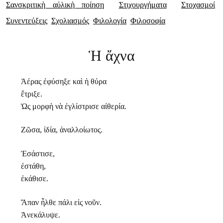
Σανσκριτικὴ αὐλικὴ ποίηση
Στιχουργήματα
Στοχασμοί
Συνεντεύξεις
Σχολιασμός
Φιλολογία
Φιλοσοφία
Ἡ ἄχνα
Ἀέρας ἐφύσηξε καὶ ἡ θύρα
ἔτριξε.
Ὡς μορφὴ νὰ ἐγλίστρισε αἰθερία.
Ζῶσα, ἰδία, ἀναλλοίωτος.
Ἐσάστισε,
ἐστάθη,
ἐκάθισε.
Ἅπαν ἦλθε πάλι εἰς νοῦν.
Ἀνεκάλυψε.