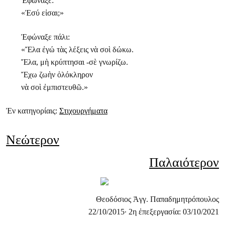
Ἐφώναξε:
«Ἐσύ εἰσαι;»
Ἐφώναξε πάλι:
«Ἔλα ἐγώ τὰς λέξεις νὰ σοὶ δώκω.
Ἔλα, μὴ κρύπτησαι -σὲ γνωρίζω.
Ἔχω ζωὴν ὁλόκληρον
νὰ σοὶ ἐμπιστευθῶ.»
Ἐν κατηγορίαις:
Στιχουργήματα
Νεώτερον
Παλαιότερον
Θεοδόσιος Ἀγγ. Παπαδημητρόπουλος
22/10/2015· 2η ἐπεξεργασία: 03/10/2021