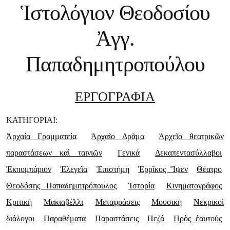
Ἱστολόγιον Θεοδοσίου
Ἀγγ.
Παπαδημητροπούλου
ΕΡΓΟΓΡΑΦΙΑ
ΚΑΤΗΓΟΡΙΑΙ:
Ἀρχαία Γραμματεία
Ἀρχαῖο Δρᾶμα
Ἀρχεῖο θεατρικῶν
παραστάσεων καὶ ταινιῶν
Γενικά
Δεκαπεντασύλλαβοι
Ἐκπομπάριον
Ἐλεγεῖα
Ἐπιστήμη
Ἑρρῖκος Ἴψεν
Θέατρο
Θεοδόσης Παπαδημητρόπουλος
Ἱστορία
Κινηματογράφος
Κριτική
Μακιαβέλλι
Μεταφράσεις
Μουσική
Νεκρικοὶ
διάλογοι
Παραθέματα
Παραστάσεις
Πεζά
Πρὸς ἑαυτούς