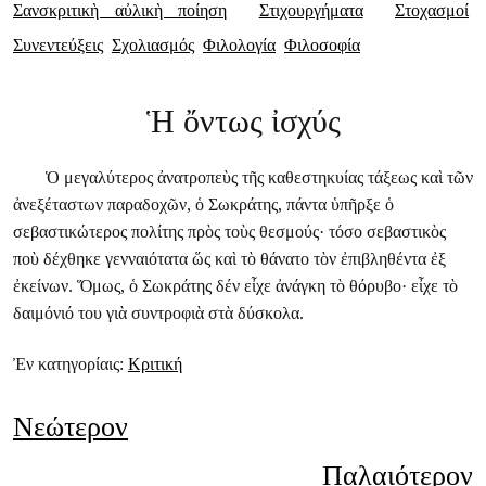
Σανσκριτικὴ αὐλικὴ ποίηση
Στιχουργήματα
Στοχασμοί
Συνεντεύξεις
Σχολιασμός
Φιλολογία
Φιλοσοφία
Ἡ ὄντως ἰσχύς
Ὁ μεγαλύτερος ἀνατροπεὺς τῆς καθεστηκυίας τάξεως καὶ τῶν
ἀνεξέταστων παραδοχῶν, ὁ Σωκράτης, πάντα ὑπῆρξε ὁ
σεβαστικώτερος πολίτης πρὸς τοὺς θεσμούς· τόσο σεβαστικὸς
ποὺ δέχθηκε γενναιότατα ὥς καὶ τὸ θάνατο τὸν ἐπιβληθέντα ἐξ
ἐκείνων. Ὅμως, ὁ Σωκράτης δέν εἶχε ἀνάγκη τὸ θόρυβο· εἶχε τὸ
δαιμόνιό του γιὰ συντροφιὰ στὰ δύσκολα.
Ἐν κατηγορίαις:
Κριτική
Νεώτερον
Παλαιότερον