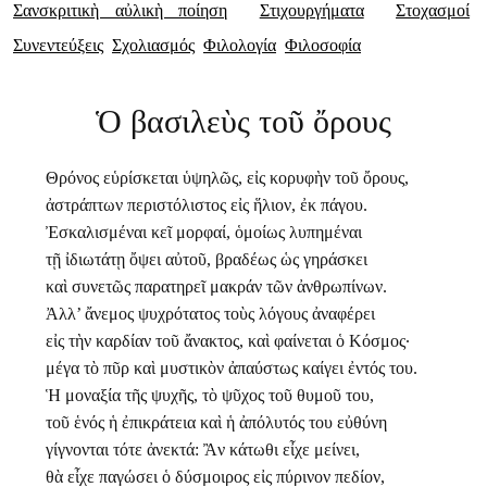
Σανσκριτικὴ αὐλικὴ ποίηση
Στιχουργήματα
Στοχασμοί
Συνεντεύξεις
Σχολιασμός
Φιλολογία
Φιλοσοφία
Ὁ βασιλεὺς τοῦ ὄρους
Θρόνος εὑρίσκεται ὑψηλῶς, εἰς κορυφὴν τοῦ ὄρους,
ἀστράπτων περιστόλιστος εἰς ἥλιον, ἐκ πάγου.
Ἐσκαλισμέναι κεῖ μορφαί, ὁμοίως λυπημέναι
τῇ ἰδιωτάτῃ ὄψει αὐτοῦ, βραδέως ὡς γηράσκει
καὶ συνετῶς παρατηρεῖ μακράν τῶν ἀνθρωπίνων.
Ἀλλ’ ἄνεμος ψυχρότατος τοὺς λόγους ἀναφέρει
εἰς τὴν καρδίαν τοῦ ἄνακτος, καὶ φαίνεται ὁ Κόσμος·
μέγα τὸ πῦρ καὶ μυστικὸν ἀπαύστως καίγει ἐντός του.
Ἡ μοναξία τῆς ψυχῆς, τὸ ψῦχος τοῦ θυμοῦ του,
τοῦ ἑνός ἡ ἐπικράτεια καὶ ἡ ἀπόλυτός του εὐθύνη
γίγνονται τότε ἀνεκτά: Ἂν κάτωθι εἶχε μείνει,
θὰ εἶχε παγώσει ὁ δύσμοιρος εἰς πύρινον πεδίον,