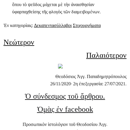
ὅπου τὸ ψεῦδος μάχεται μὲ τὴν ἀναισθησίαν
ὑφαρπαχθείσης τῆς φλογὸς τῶν διαμειβομένων.
Ἐν κατηγορίαις:
Δεκαπεντασύλλαβοι
Στιχουργήματα
Νεώτερον
Παλαιότερον
Θεοδόσιος Ἀγγ. Παπαδημητρόπουλος
26/11/2020· 2η ἐπεξεργασία: 27/07/2021.
Ὁ σύνδεσμος τοῦ ἄρθρου.
Ὁμὰς ἐν facebook
Προσωπικὸν ἱστολόγιον τοῦ Θεοδοσίου Ἀγγ.