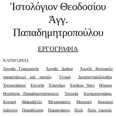
Ἱστολόγιον Θεοδοσίου
Ἀγγ.
Παπαδημητροπούλου
ΕΡΓΟΓΡΑΦΙΑ
ΚΑΤΗΓΟΡΙΑΙ:
Ἀρχαία Γραμματεία
Ἀρχαῖο Δρᾶμα
Ἀρχεῖο θεατρικῶν
παραστάσεων καὶ ταινιῶν
Γενικά
Δεκαπεντασύλλαβοι
Ἐκπομπάριον
Ἐλεγεῖα
Ἐπιστήμη
Ἑρρῖκος Ἴψεν
Θέατρο
Θεοδόσης Παπαδημητρόπουλος
Ἱστορία
Κινηματογράφος
Κριτική
Μακιαβέλλι
Μεταφράσεις
Μουσική
Νεκρικοὶ
διάλογοι
Παραθέματα
Παραστάσεις
Πεζά
Πρὸς ἑαυτούς